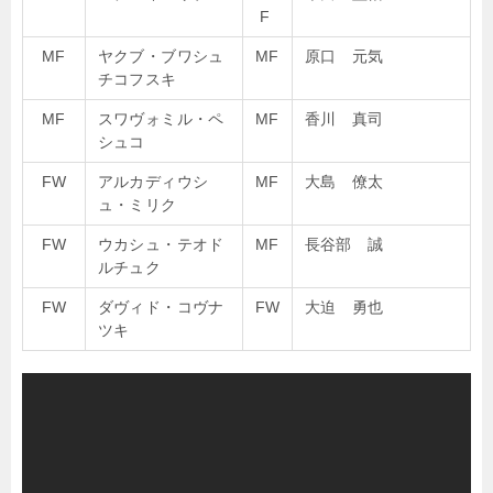
F
MF
ヤクブ・ブワシュ
MF
原口 元気
チコフスキ
MF
スワヴォミル・ペ
MF
香川 真司
シュコ
FW
アルカディウシ
MF
大島 僚太
ュ・ミリク
FW
ウカシュ・テオド
MF
長谷部 誠
ルチュク
FW
ダヴィド・コヴナ
FW
大迫 勇也
ツキ