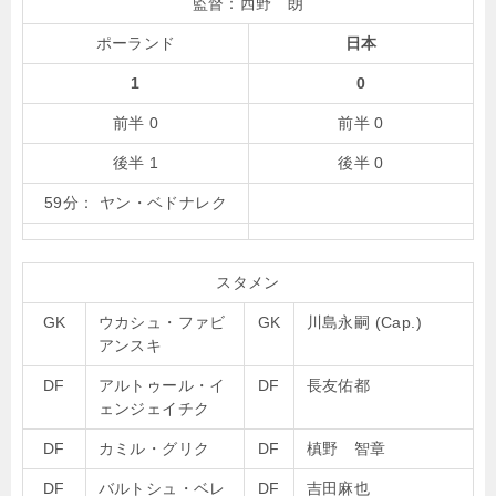
監督：
西野 朗
ポーランド
日本
1
0
前半 0
前半 0
後半 1
後半 0
59分： ヤン・ベドナレク
スタメン
GK
ウカシュ・ファビ
GK
川島永嗣 (Cap.)
アンスキ
DF
アルトゥール・イ
DF
長友佑都
ェンジェイチク
DF
カミル・グリク
DF
槙野 智章
DF
バルトシュ・ベレ
DF
吉田麻也