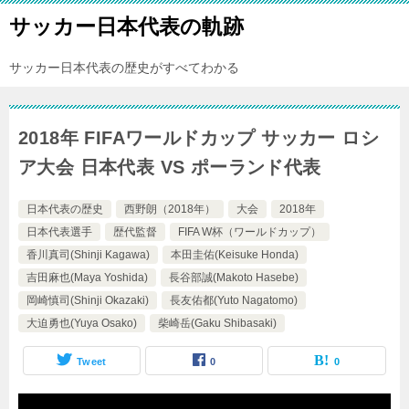
サッカー日本代表の軌跡
サッカー日本代表の歴史がすべてわかる
2018年 FIFAワールドカップ サッカー ロシ
ア大会 日本代表 VS ポーランド代表
日本代表の歴史
西野朗（2018年）
大会
2018年
日本代表選手
歴代監督
FIFA W杯（ワールドカップ）
香川真司(Shinji Kagawa)
本田圭佑(Keisuke Honda)
吉田麻也(Maya Yoshida)
長谷部誠(Makoto Hasebe)
岡崎慎司(Shinji Okazaki)
長友佑都(Yuto Nagatomo)
大迫勇也(Yuya Osako)
柴崎岳(Gaku Shibasaki)
Tweet
0
0