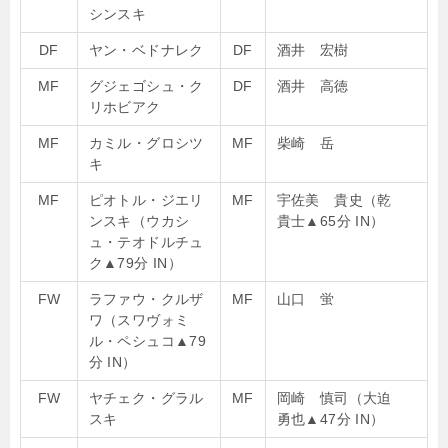
シンスキ
DF
ヤン・ベドナレク
DF
酒井 宏樹
MF
グジェゴシュ・ク
DF
酒井 高徳
リホビアク
MF
カミル・グロシツ
MF
柴崎 岳
キ
MF
ピオトル・ジエリ
MF
宇佐美 貴史（乾
ンスキ（ウカシ
貴士
▲
65分 IN）
ュ・テオドルチュ
ク
▲
79分 IN）
FW
ラファウ・クルザ
MF
山口 蛍
ワ（スワヴォミ
ル・ペシュコ
▲
79
分 IN）
FW
ヤチェク・グラル
MF
岡崎 慎司（大迫
スキ
勇也
▲
47分 IN）