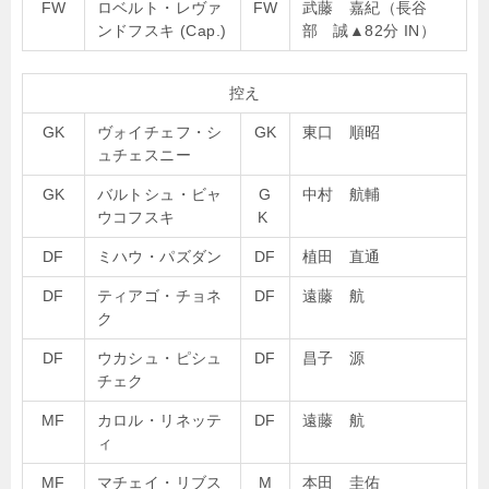
FW
ロベルト・レヴァ
FW
武藤 嘉紀（長谷
ンドフスキ (Cap.)
部 誠
▲
82分 IN）
控え
GK
ヴォイチェフ・シ
GK
東口 順昭
ュチェスニー
GK
バルトシュ・ビャ
G
中村 航輔
ウコフスキ
K
DF
ミハウ・パズダン
DF
植田 直通
DF
ティアゴ・チョネ
DF
遠藤 航
ク
DF
ウカシュ・ピシュ
DF
昌子 源
チェク
MF
カロル・リネッテ
DF
遠藤 航
ィ
MF
マチェイ・リブス
M
本田 圭佑