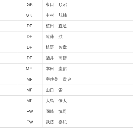
GK
東口 順昭
GK
中村 航輔
DF
植田 直通
DF
遠藤 航
DF
槙野 智章
DF
酒井 高徳
MF
本田 圭佑
MF
宇佐美 貴史
MF
山口 蛍
MF
大島 僚太
FW
岡崎 慎司
FW
武藤 嘉紀