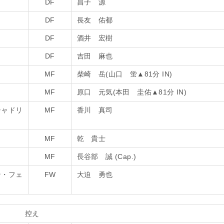
DF
昌子 源
DF
長友 佑都
DF
酒井 宏樹
DF
吉田 麻也
MF
柴崎 岳(山口 蛍
▲
81分 IN)
MF
原口 元気(本田 圭佑
▲
81分 IN)
シャドリ
MF
香川 真司
MF
乾 貴士
MF
長谷部 誠 (Cap.)
ン・フェ
FW
大迫 勇也
控え