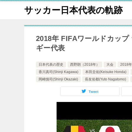
サッカー日本代表の軌跡
2018年 FIFAワールドカッ
ギー代表
日本代表の歴史
西野朗（2018年）
大会
2018年
香川真司(Shinji Kagawa)
本田圭佑(Keisuke Honda)
岡崎慎司(Shinji Okazaki)
長友佑都(Yuto Nagatomo)
Tweet