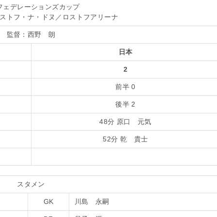
フェデレーションズカップ
ストフ・ナ・ドヌ／ロストフアリーナ
監督：
西野 朗
日本
2
前半 0
後半 2
48分 原口 元気
52分 乾 貴士
スタメン
GK
川島 永嗣