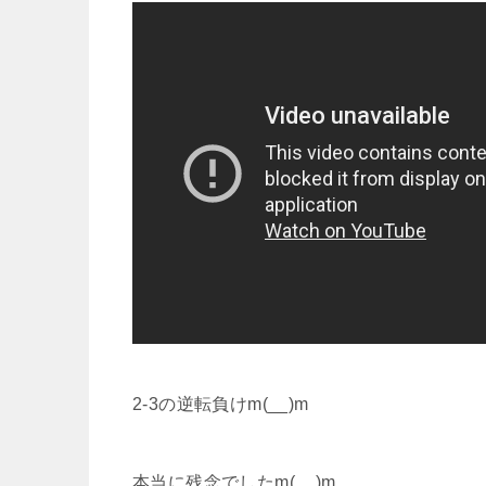
2-3の逆転負けm(__)m
本当に残念でしたm(__)m