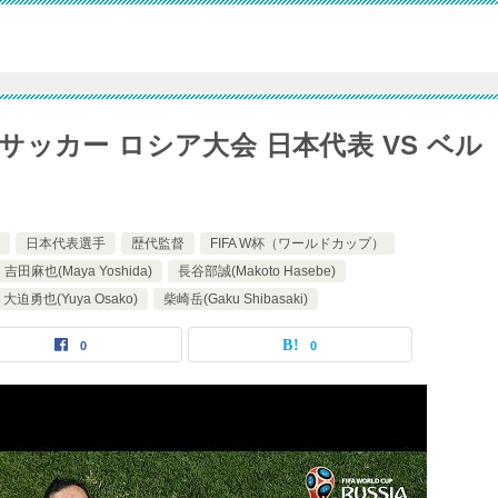
プ サッカー ロシア大会 日本代表 VS ベル
日本代表選手
歴代監督
FIFA W杯（ワールドカップ）
吉田麻也(Maya Yoshida)
長谷部誠(Makoto Hasebe)
大迫勇也(Yuya Osako)
柴崎岳(Gaku Shibasaki)
0
0