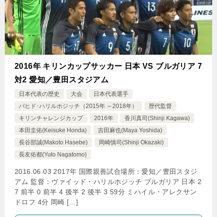
2016年 キリンカップサッカー 日本 VS ブルガリア 7
対2 愛知／豊田スタジアム
日本代表の歴史
大会
日本代表選手
バヒド･ハリルホジッチ（2015年 ～2018年）
歴代監督
キリンチャレンジカップ
2016年
香川真司(Shinji Kagawa)
本田圭佑(Keisuke Honda)
吉田麻也(Maya Yoshida)
長谷部誠(Makoto Hasebe)
岡崎慎司(Shinji Okazaki)
長友佑都(Yuto Nagatomo)
2016.06.03 2017年 国際親善試合場所：愛知／豊田スタジ
アム 監督：ヴァイッド・ハリルホジッチ ブルガリア 日本 2
7 前半 0 前半 4 後半 2 後半 3 59分 ミハイル・アレクサン
ドロフ 4分 岡崎 […]