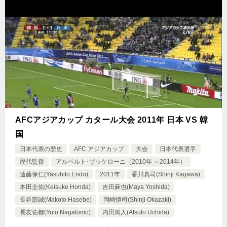
AFCアジアカップ カタール大会 2011年 日本 VS 韓
国
日本代表の歴史
AFC アジアカップ
大会
日本代表選手
歴代監督
アルベルト･ザッケローニ（2010年 ～2014年）
遠藤保仁(Yasuhito Endo)
2011年
香川真司(Shinji Kagawa)
本田圭佑(Keisuke Honda)
吉田麻也(Maya Yoshida)
長谷部誠(Makoto Hasebe)
岡崎慎司(Shinji Okazaki)
長友佑都(Yuto Nagatomo)
内田篤人(Atsuto Uchida)