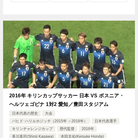
2016年 キリンカップサッカー 日本 VS ボスニア・
ヘルツェゴビナ 1対2 愛知／豊田スタジアム
日本代表の歴史
大会
バヒド･ハリルホジッチ（2015年 ～2018年）
日本代表選手
キリンチャレンジカップ
歴代監督
2016年
香川真司(Shinji Kagawa)
本田圭佑(Keisuke Honda)