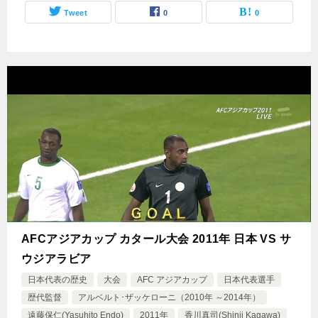
Tweet
0
0
AFCアジアカップ カタール大会 2011年 日本 VS サ
ウジアラビア
日本代表の歴史
大会
AFC アジアカップ
日本代表選手
歴代監督
アルベルト･ザッケローニ（2010年 ～2014年）
遠藤保仁(Yasuhito Endo)
2011年
香川真司(Shinji Kagawa)