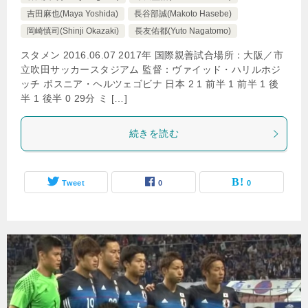
吉田麻也(Maya Yoshida)
長谷部誠(Makoto Hasebe)
岡崎慎司(Shinji Okazaki)
長友佑都(Yuto Nagatomo)
スタメン 2016.06.07 2017年 国際親善試合場所：大阪／市
立吹田サッカースタジアム 監督：ヴァイッド・ハリルホジ
ッチ ボスニア・ヘルツェゴビナ 日本 2 1 前半 1 前半 1 後
半 1 後半 0 29分 ミ […]
続きを読む
Tweet
0
0