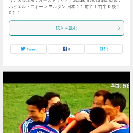
リア大会場所：オーストラリア／Stadium Australia 監督：
ハビエル・アギーレ ヨルダン 日本 1 1 前半 1 前半 0 後半
0 […]
続きを読む
Tweet
0
0