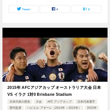
Tweet
0
0
2015年 AFCアジアカップ オーストラリア大会 日本
VS イラク 1対0 Brisbane Stadium
日本代表の歴史
大会
AFC アジアカップ
日本代表選手
歴代監督
ハビエル･アギーレ（2014年 ～2015年）
2015年