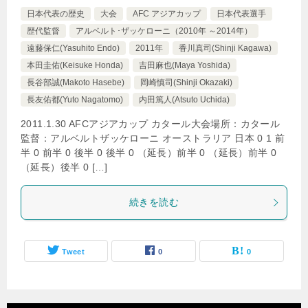
日本代表の歴史
大会
AFC アジアカップ
日本代表選手
歴代監督
アルベルト･ザッケローニ（2010年 ～2014年）
遠藤保仁(Yasuhito Endo)
2011年
香川真司(Shinji Kagawa)
本田圭佑(Keisuke Honda)
吉田麻也(Maya Yoshida)
長谷部誠(Makoto Hasebe)
岡崎慎司(Shinji Okazaki)
長友佑都(Yuto Nagatomo)
内田篤人(Atsuto Uchida)
2011.1.30 AFCアジアカップ カタール大会場所：カタール
監督：アルベルトザッケローニ オーストラリア 日本 0 1 前
半 0 前半 0 後半 0 後半 0 （延長）前半 0 （延長）前半 0
（延長）後半 0 […]
続きを読む
Tweet
0
0