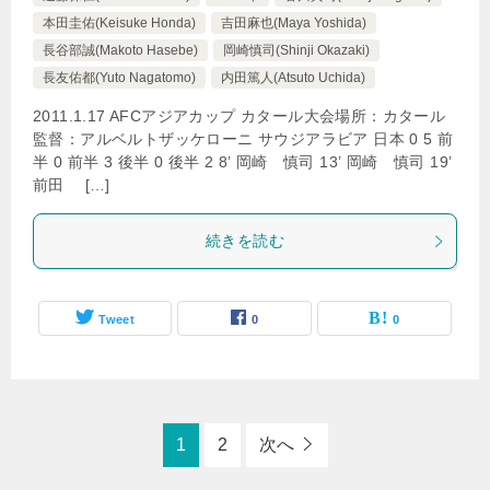
本田圭佑(Keisuke Honda)
吉田麻也(Maya Yoshida)
長谷部誠(Makoto Hasebe)
岡崎慎司(Shinji Okazaki)
長友佑都(Yuto Nagatomo)
内田篤人(Atsuto Uchida)
2011.1.17 AFCアジアカップ カタール大会場所：カタール
監督：アルベルトザッケローニ サウジアラビア 日本 0 5 前
半 0 前半 3 後半 0 後半 2 8’ 岡崎 慎司 13’ 岡崎 慎司 19’
前田 […]
続きを読む
Tweet
0
0
1
2
次へ