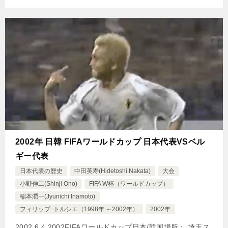
2002年 日韓 FIFAワールドカップ 日本代表VSベル
ギー代表
日本代表の歴史
中田英寿(Hidetoshi Nakata)
大会
小野伸二(Shinji Ono)
FIFA W杯（ワールドカップ）
稲本潤一(Jyunichi Inamoto)
フィリップ･トルシエ（1998年 ～2002年）
2002年
2002.6.4 2002FIFAワールドカップ日本/韓国場所： 埼玉ス