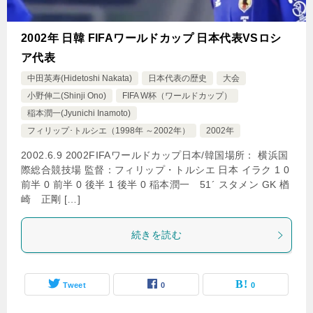
2002年 日韓 FIFAワールドカップ 日本代表VSロシ
ア代表
中田英寿(Hidetoshi Nakata)
日本代表の歴史
大会
小野伸二(Shinji Ono)
FIFA W杯（ワールドカップ）
稲本潤一(Jyunichi Inamoto)
フィリップ･トルシエ（1998年 ～2002年）
2002年
2002.6.9 2002FIFAワールドカップ日本/韓国場所： 横浜国
際総合競技場 監督：フィリップ・トルシエ 日本 イラク 1 0
前半 0 前半 0 後半 1 後半 0 稲本潤一 51´ スタメン GK 楢
崎 正剛 […]
続きを読む
Tweet
0
0