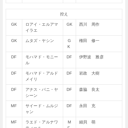
控え
GK
ロアイ・エルアマ
GK
西川 周作
イラエ
GK
ムタズ・ヤシン
G
権田 修一
K
DF
モハマド・モニー
DF
伊野波 雅彦
ル
DF
モハマド・アルド
DF
岩政 大樹
メイリ
DF
アナス・バニ・ヤ
DF
森脇 良太
シーン
MF
サイード・ムルジ
DF
永田 充
ャン
MF
ラエド・アルナワ
M
細貝 萌