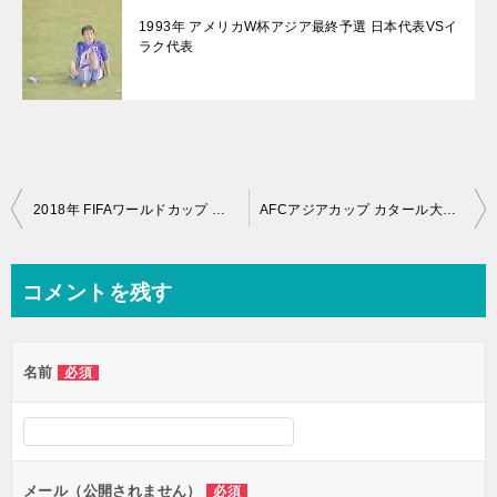
1993年 アメリカW杯アジア最終予選 日本代表VSイ
ラク代表
投
2018年 FIFAワールドカップ サッカー ロシア大会 日本代表 VS ベルギー代表
AFCアジアカップ カタール大会 2011年 日本 VS シリア
稿
ナ
コメントを残す
ビ
ゲ
名前
必須
ー
シ
ョ
ン
メール（公開されません）
必須