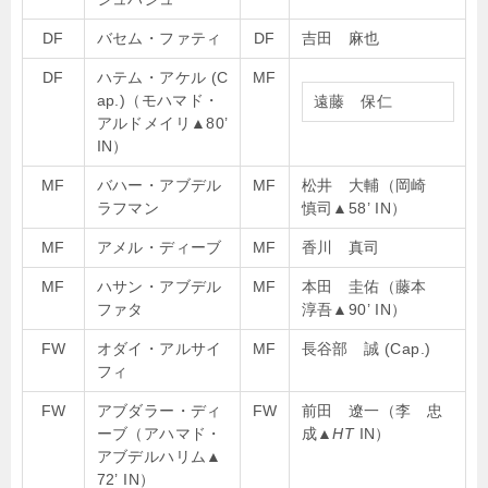
DF
バセム・ファティ
DF
吉田 麻也
DF
ハテム・アケル (C
MF
ap.)（モハマド・
遠藤 保仁
アルドメイリ
▲
80’
IN）
MF
バハー・アブデル
MF
松井 大輔（岡崎
ラフマン
慎司
▲
58’ IN）
MF
アメル・ディーブ
MF
香川 真司
MF
ハサン・アブデル
MF
本田 圭佑（藤本
ファタ
淳吾
▲
90’ IN）
FW
オダイ・アルサイ
MF
長谷部 誠 (Cap.)
フィ
FW
アブダラー・ディ
FW
前田 遼一（李 忠
ーブ（アハマド・
成
▲HT
IN）
アブデルハリム
▲
72’ IN）