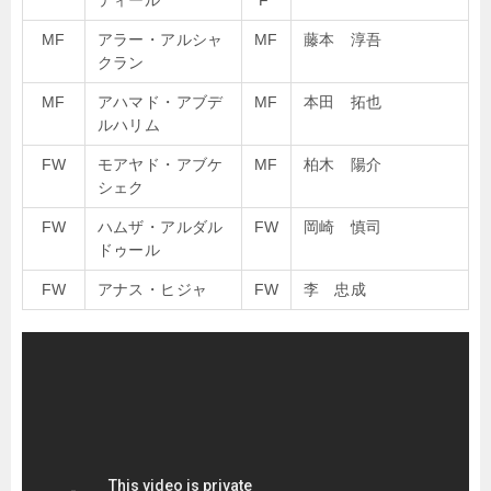
ティール
F
MF
アラー・アルシャ
MF
藤本 淳吾
クラン
MF
アハマド・アブデ
MF
本田 拓也
ルハリム
FW
モアヤド・アブケ
MF
柏木 陽介
シェク
FW
ハムザ・アルダル
FW
岡崎 慎司
ドゥール
FW
アナス・ヒジャ
FW
李 忠成