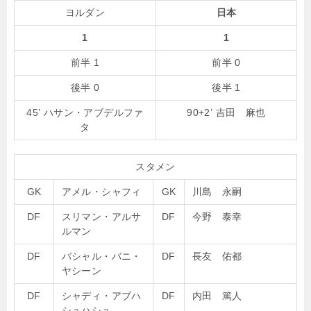
ヨルダン
日本
1
1
前半 1
前半 0
後半 0
後半 1
45’ ハサン・アブデルファ
90+2’ 吉田 麻也
タ
スタメン
GK
アメル・シャフィ
GK
川島 永嗣
DF
スリマン・アルサ
DF
今野 泰幸
ルマン
DF
バシャル・バニ・
DF
長友 佑都
ヤシーン
DF
シャディ・アブハ
DF
内田 篤人
シュハシュ