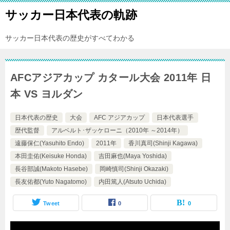
サッカー日本代表の軌跡
サッカー日本代表の歴史がすべてわかる
AFCアジアカップ カタール大会 2011年 日
本 VS ヨルダン
日本代表の歴史
大会
AFC アジアカップ
日本代表選手
歴代監督
アルベルト･ザッケローニ（2010年 ～2014年）
遠藤保仁(Yasuhito Endo)
2011年
香川真司(Shinji Kagawa)
本田圭佑(Keisuke Honda)
吉田麻也(Maya Yoshida)
長谷部誠(Makoto Hasebe)
岡崎慎司(Shinji Okazaki)
長友佑都(Yuto Nagatomo)
内田篤人(Atsuto Uchida)
Tweet
0
0