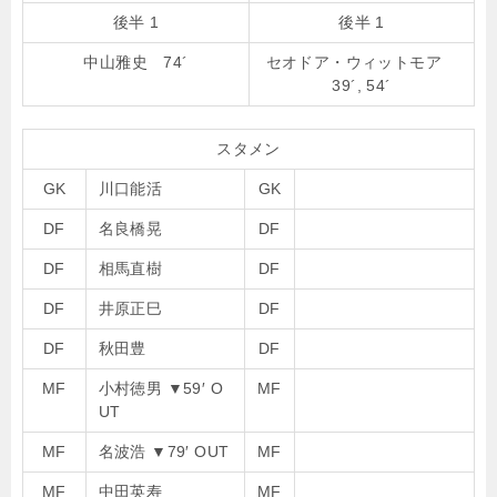
後半 1
後半 1
中山雅史 74´
セオドア・ウィットモア
39´, 54´
スタメン
GK
川口能活
GK
DF
名良橋晃
DF
DF
相馬直樹
DF
DF
井原正巳
DF
DF
秋田豊
DF
MF
小村徳男
▼
59′ O
MF
UT
MF
名波浩
▼
79′ OUT
MF
MF
中田英寿
MF