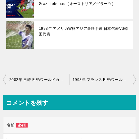
Graz Liebenau（オーストリア／グラーツ）
1993年 アメリカW杯アジア最終予選 日本代表VS韓
国代表
投
2002年 日韓 FIFAワールドカップ 日本代表VSトルコ代表
1998年 フランス FIFAワールドカップ 日本代表VSクロアチア代表
稿
ナ
コメントを残す
ビ
ゲ
名前
必須
ー
シ