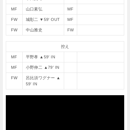
MF
山口素弘
MF
FW
城彰二
▼
59′ OUT
MF
FW
中山雅史
FW
控え
MF
平野孝
▲
59′ IN
MF
小野伸二
▲
79′ IN
FW
呂比須ワグナー
▲
59′ IN