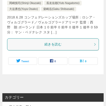
岡崎慎司(Shinji Okazaki)
長友佑都(Yuto Nagatomo)
大迫勇也(Yuya Osako)
柴崎岳(Gaku Shibasaki)
2018.6.28 コンフェデレーションズカップ場所：ロシア・
ヴォルゴグラード／ヴォルゴグラードアリーナ 監督：西
野 朗 ポーランド 日本 1 0 前半 0 前半 0 後半 1 後半 0 59
分： ヤン・ベドナレク スタ […]
続きを読む
Tweet
0
0
カテゴリー