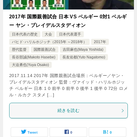
2017年 国際親善試合 日本 VS ベルギー 0対1 ベルギ
ー ヤン・ブレイデルスタディオン
日本代表の歴史
大会
日本代表選手
バヒド･ハリルホジッチ（2015年 ～2018年）
2017年
歴代監督
国際親善試合
吉田麻也(Maya Yoshida)
長谷部誠(Makoto Hasebe)
長友佑都(Yuto Nagatomo)
大迫勇也(Yuya Osako)
2017.11.14 2017年 国際親善試合場所：ベルギー／ヤン・
ブレイデルスタディオン 監督：ヴァイッド・ハリルホジッ
チ ベルギー 日本 1 0 前半 0 前半 0 後半 1 後半 0 72分 ロメ
ル・ルカク スタメ […]
続きを読む
Tweet
0
0