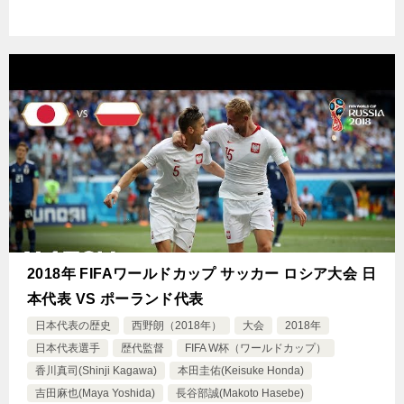
2018年 FIFAワールドカップ サッカー ロシア大会 日
本代表 VS ポーランド代表
日本代表の歴史
西野朗（2018年）
大会
2018年
日本代表選手
歴代監督
FIFA W杯（ワールドカップ）
香川真司(Shinji Kagawa)
本田圭佑(Keisuke Honda)
吉田麻也(Maya Yoshida)
長谷部誠(Makoto Hasebe)