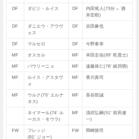
DF
ダビジ・ルイス
DF
内田篤人(73分→ 酒
井宏樹)
DF
ダニエウ・アウヴ
DF
吉田麻也
ェス
DF
マルセロ
DF
今野泰幸
MF
オスカル
MF
本田圭佑(89′ 乾貴士)
MF
パウリーニョ
MF
遠藤保仁(78′ 細貝萌)
MF
ルイス・グスタヴ
MF
香川真司
ォ
MF
ウルク(75′ エルナ
MF
長谷部誠
ネス)
ネイマール
(74′ ル
MF
清武弘嗣(51′ 前田遼
ーカス・モウラ)
一)
FW
フレッジ
FW
岡崎慎司
(81′ ジョー)