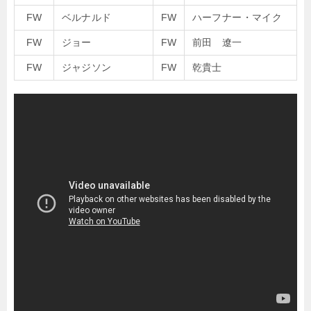
FW
ベルナルド
FW
ハーフナー・マイク
FW
ジョー
FW
前田 遼一
FW
ジャジソン
FW
乾貴士