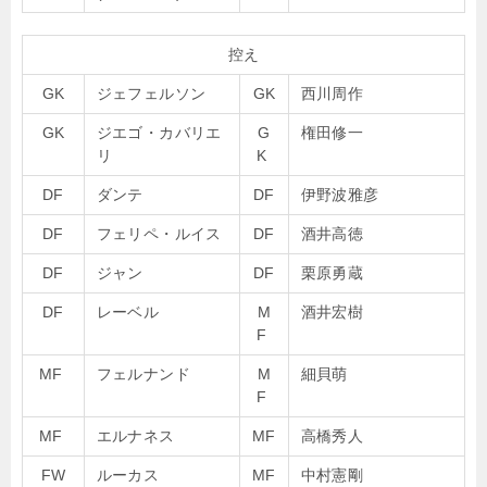
控え
GK
ジェフェルソン
GK
西川周作
GK
ジエゴ・カバリエ
G
権田修一
リ
K
DF
ダンテ
DF
伊野波雅彦
DF
フェリペ・ルイス
DF
酒井高徳
DF
ジャン
DF
栗原勇蔵
DF
レーベル
M
酒井宏樹
F
MF
フェルナンド
M
細貝萌
F
MF
エルナネス
MF
高橋秀人
FW
ルーカス
MF
中村憲剛