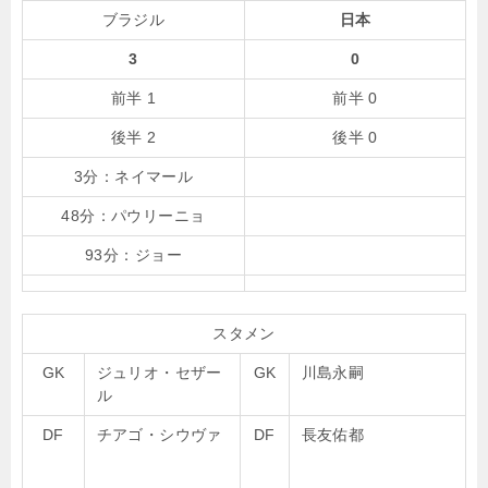
ブラジル
日本
3
0
前半 1
前半 0
後半 2
後半 0
3分
：
ネイマール
48分
：
パウリーニョ
93分
：
ジョー
スタメン
GK
ジュリオ・セザー
GK
川島永嗣
ル
DF
チアゴ・シウヴァ
DF
長友佑都