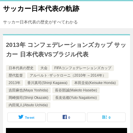
サッカー日本代表の軌跡
サッカー日本代表の歴史がすべてわかる
2013年 コンフェデレーションズカップ サッ
カー 日本代表VSブラジル代表
日本代表の歴史
大会
FIFAコンフェデレーションズカップ
歴代監督
アルベルト･ザッケローニ（2010年 ～2014年）
2013年
香川真司(Shinji Kagawa)
本田圭佑(Keisuke Honda)
吉田麻也(Maya Yoshida)
長谷部誠(Makoto Hasebe)
岡崎慎司(Shinji Okazaki)
長友佑都(Yuto Nagatomo)
内田篤人(Atsuto Uchida)
Tweet
0
0