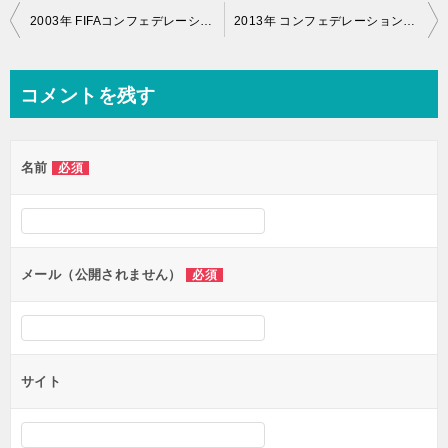
投
2003年 FIFAコンフェデレーションズカップ 日本代表VSニュージーランド代表
2013年 コンフェデレーションズカップ サッカー 日本代表VSメキシコ代表
稿
ナ
コメントを残す
ビ
ゲ
名前
必須
ー
シ
ョ
ン
メール（公開されません）
必須
サイト