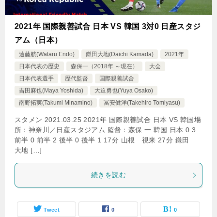
2021年 国際親善試合 日本 VS 韓国 3対0 日産スタジ
アム（日本）
遠藤航(Wataru Endo)
鎌田大地(Daichi Kamada)
2021年
日本代表の歴史
森保一（2018年 ～現在）
大会
日本代表選手
歴代監督
国際親善試合
吉田麻也(Maya Yoshida)
大迫勇也(Yuya Osako)
南野拓実(Takumi Minamino)
冨安健洋(Takehiro Tomiyasu)
スタメン 2021.03.25 2021年 国際親善試合 日本 VS 韓国場
所：神奈川／日産スタジアム 監督：森保 一 韓国 日本 0 3
前半 0 前半 2 後半 0 後半 1 17分 山根 視来 27分 鎌田
大地 […]
続きを読む
Tweet
0
0