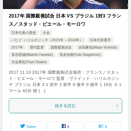
2017年 国際親善試合 日本 VS ブラジル 1対3 フラン
ス／スタッド・ピエール・モーロワ
日本代表の歴史
大会
バヒド･ハリルホジッチ（2015年 ～2018年）
日本代表選手
2017年
歴代監督
国際親善試合
吉田麻也(Maya Yoshida)
長谷部誠(Makoto Hasebe)
長友佑都(Yuto Nagatomo)
大迫勇也(Yuya Osako)
2017.11.10 2017年 国際親善試合場所：フランス／スタッ
ド・ピエール・モーロワ 監督：ヴァイッド・ハリルホジッ
チ ブラジル 日本 3 1 前半 3 前半 0 後半 0 後半 1 10分 ネイ
マール 62分 槙 […]
続きを読む
Tweet
0
0