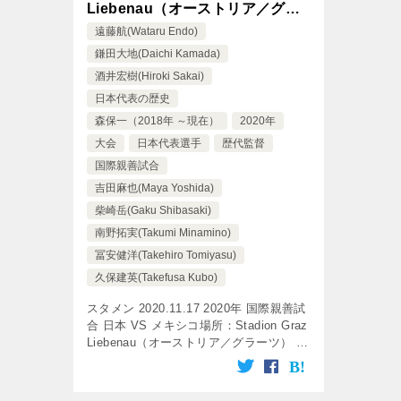
Liebenau（オーストリア／グラ
ーツ）
遠藤航(Wataru Endo)
鎌田大地(Daichi Kamada)
酒井宏樹(Hiroki Sakai)
日本代表の歴史
森保一（2018年 ～現在）
2020年
大会
日本代表選手
歴代監督
国際親善試合
吉田麻也(Maya Yoshida)
柴崎岳(Gaku Shibasaki)
南野拓実(Takumi Minamino)
冨安健洋(Takehiro Tomiyasu)
久保建英(Takefusa Kubo)
スタメン 2020.11.17 2020年 国際親善試
合 日本 VS メキシコ場所：Stadion Graz
Liebenau（オーストリア／グラーツ） 監
督：森保 一 メキシコ 日本 2 0 前半 0 前
半 0 後半 […]