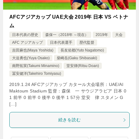
AFCアジアカップ UAE大会 2019年 日本 VS ベトナ
ム
日本代表の歴史
森保一（2018年 ～現在）
2019年
大会
AFC アジアカップ
日本代表選手
歴代監督
吉田麻也(Maya Yoshida)
長友佑都(Yuto Nagatomo)
大迫勇也(Yuya Osako)
柴崎岳(Gaku Shibasaki)
南野拓実(Takumi Minamino)
堂安律(Ritsu Doan)
冨安健洋(Takehiro Tomiyasu)
2019.1.24 AFCアジアカップ カタール大会場所：UAE/Al
Maktoum Stadium 監督：森保 一 サウジアラビア 日本 0
1 前半 0 前半 0 後半 0 後半 1 57分 堂安 律 スタメン G
[…]
続きを読む