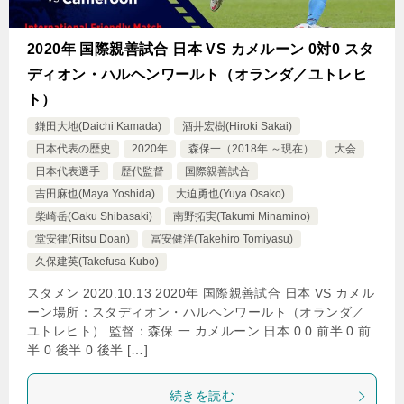
2020年 国際親善試合 日本 VS カメルーン 0対0 スタ
ディオン・ハルヘンワールト（オランダ／ユトレヒ
ト）
鎌田大地(Daichi Kamada)
酒井宏樹(Hiroki Sakai)
日本代表の歴史
2020年
森保一（2018年 ～現在）
大会
日本代表選手
歴代監督
国際親善試合
吉田麻也(Maya Yoshida)
大迫勇也(Yuya Osako)
柴崎岳(Gaku Shibasaki)
南野拓実(Takumi Minamino)
堂安律(Ritsu Doan)
冨安健洋(Takehiro Tomiyasu)
久保建英(Takefusa Kubo)
スタメン 2020.10.13 2020年 国際親善試合 日本 VS カメル
ーン場所：スタディオン・ハルヘンワールト（オランダ／
ユトレヒト） 監督：森保 一 カメルーン 日本 0 0 前半 0 前
半 0 後半 0 後半 […]
続きを読む